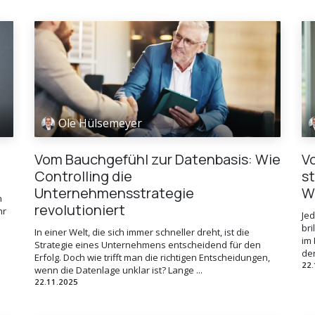
Ole Hülsemeyer
Vom Bauchgefühl zur Datenbasis: Wie
V
Controlling die
s
Unternehmensstrategie
W
n
revolutioniert
hr
Je
bri
In einer Welt, die sich immer schneller dreht, ist die
im 
Strategie eines Unternehmens entscheidend für den
der
Erfolg. Doch wie trifft man die richtigen Entscheidungen,
22.
wenn die Datenlage unklar ist? Lange ...
22.11.2025