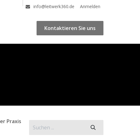
e
Termin
Blogs
E-Learning-Kurse
Anmelden
Impressum
AGB
info@leitwerk360.de
Kontaktieren Sie uns
r Praxis