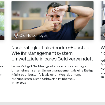
Ole Hülsemeyer
Nachhaltigkeit als Rendite-Booster:
W
Wie Ihr Managementsystem
r
Umweltziele in bares Geld verwandelt
Je
for
in
Lange Zeit galt Nachhaltigkeit als ein teures Luxusgut.
ble
Unternehmen sahen Umweltmanagement als eine lästige
in 
en.
Pflicht oder bestenfalls als einen Weg, das Image
10.
aufzupolieren. Diese Sichtweise ist überho...
11.10.2025