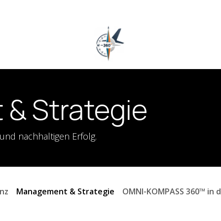
ehmen
FAQ
Bedürfnis-Checker
Whitepaper
Events & Impuls
& Strategie
 und nachhaltigen Erfolg.
enz
Management & Strategie
OMNI-KOMPASS 360™ in de