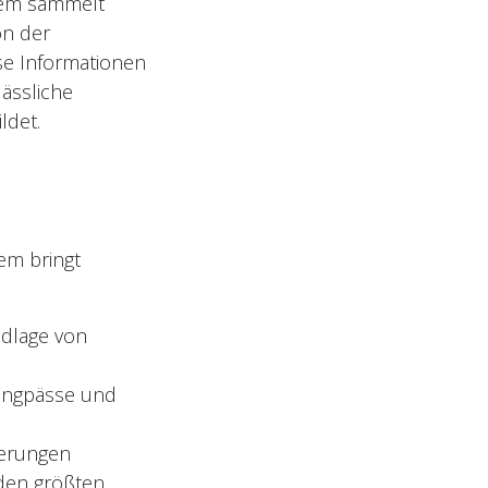
stem sammelt
on der
ese Informationen
lässliche
ldet.
em bringt
dlage von
g Engpässe und
derungen
den größten