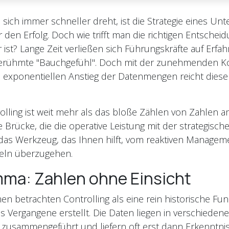
ie sich immer schneller dreht, ist die Strategie eines U
 den Erfolg. Doch wie trifft man die richtigen Entschei
 ist? Lange Zeit verließen sich Führungskräfte auf Erfa
 berühmte "Bauchgefühl". Doch mit der zunehmenden K
exponentiellen Anstieg der Datenmengen reicht dieser
lling ist weit mehr als das bloße Zählen von Zahlen 
e Brücke, die die operative Leistung mit der strategisch
t das Werkzeug, das Ihnen hilft, vom reaktiven Manage
eln überzugehen.
mma: Zahlen ohne Einsicht
n betrachten Controlling als eine rein historische Funk
s Vergangene erstellt. Die Daten liegen in verschieden
zusammengeführt und liefern oft erst dann Erkenntnis