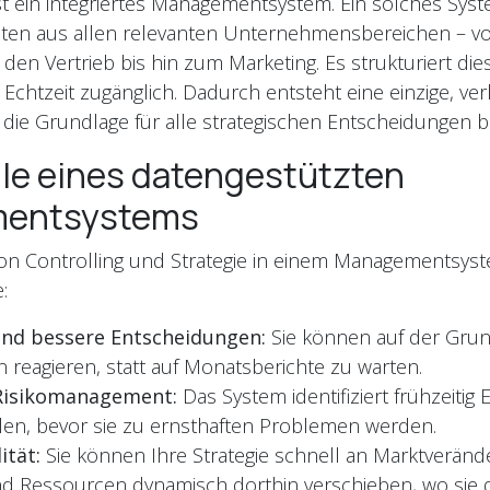
ist ein integriertes Managementsystem. Ein solches Sy
Daten aus allen relevanten Unternehmensbereichen – v
den Vertrieb bis hin zum Marketing. Es strukturiert di
 Echtzeit zugänglich. Dadurch entsteht eine einzige, ver
 die Grundlage für alle strategischen Entscheidungen bi
ile eines datengestützten
entsystems
von Controlling und Strategie in einem Managementsyst
:
und bessere Entscheidungen:
Sie können auf der Grun
n reagieren, statt auf Monatsberichte zu warten.
 Risikomanagement:
Das System identifiziert frühzeiti
len, bevor sie zu ernsthaften Problemen werden.
ität:
Sie können Ihre Strategie schnell an Marktverän
d Ressourcen dynamisch dorthin verschieben, wo sie 