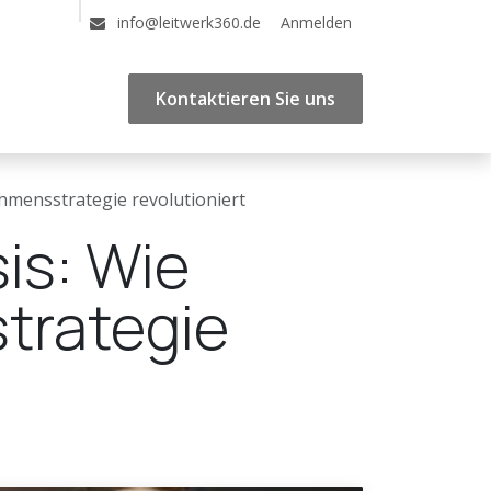
e
Termin
Blogs
E-Learning-Kurse
Anmelden
Impressum
AGB
info@leitwerk360.de
Kontaktieren Sie uns
hmensstrategie revolutioniert
is: Wie
trategie