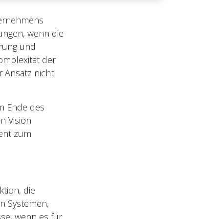
nternehmens
dungen, wenn die
hrung und
omplexität der
 Ansatz nicht
am Ende des
en Vision
ment zum
tion, die
en Systemen,
se, wenn es für