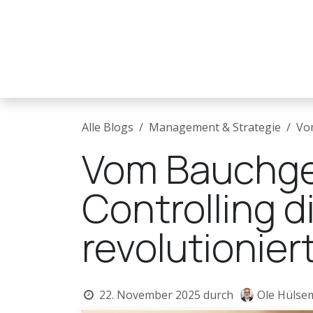
Zum Inhalt springen
Startpunkt
Unsere Dienstleistungen
Untern
Alle Blogs
Management & Strategie
Vom
Vom Bauchgef
Controlling 
revolutionier
22. November 2025
durch
Ole Hülse