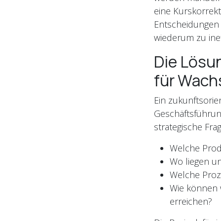
eine Kurskorrekt
Entscheidungen a
wiederum zu inef
Die Lösun
für Wac
Ein zukunftsorien
Geschäftsführung
strategische Fra
Welche Produ
Wo liegen un
Welche Proze
Wie können 
erreichen?