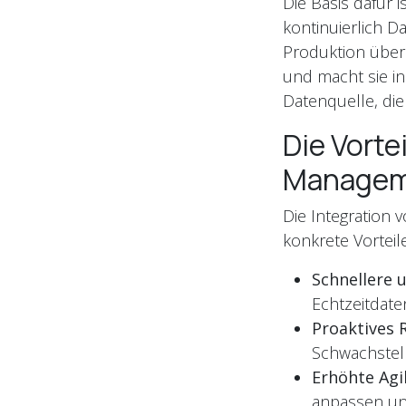
Die Basis dafür 
kontinuierlich 
Produktion über 
und macht sie in
Datenquelle, die
Die Vorte
Managem
Die Integration 
konkrete Vorteile
Schnellere 
Echtzeitdate
Proaktives
Schwachstel
Erhöhte Agil
anpassen un