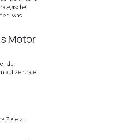
trategische
rden, was
ls Motor
ner der
en auf zentrale
e Ziele zu