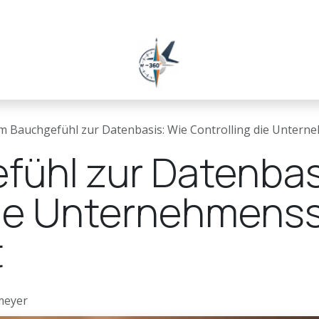
ehmen
FAQ
Bedürfnis-Checker
Whitepaper
Events & Impuls
 Bauchgefühl zur Datenbasis: Wie Controlling die Unterne
ühl zur Datenbas
die Unternehmenss
t
meyer