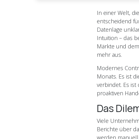
In einer Welt, d
entscheidend für
Datenlage unklar
Intuition – das
Märkte und dem 
mehr aus.
Modernes Contro
Monats. Es ist di
verbindet. Es is
proaktiven Hand
Das Dile
Viele Unternehme
Berichte über da
werden manuell 